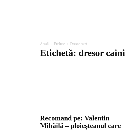
Acasă
Etichete
Dresor caini
Etichetă: dresor caini
Recomand pe: Valentin
Mihăilă – ploieșteanul care