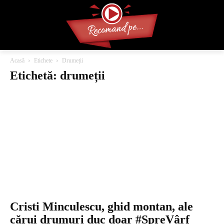
Acasă
Etichete
Drumeții
Etichetă: drumeții
Cristi Minculescu, ghid montan, ale
cărui drumuri duc doar #SpreVârf