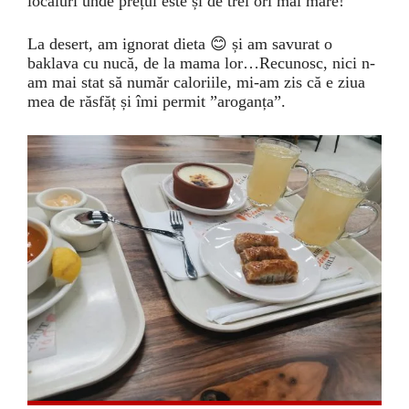
localuri unde prețul este și de trei ori mai mare!
La desert, am ignorat dieta 😊 și am savurat o
baklava cu nucă, de la mama lor…Recunosc, nici n-
am mai stat să număr caloriile, mi-am zis că e ziua
mea de răsfăț și îmi permit ”aroganța”.