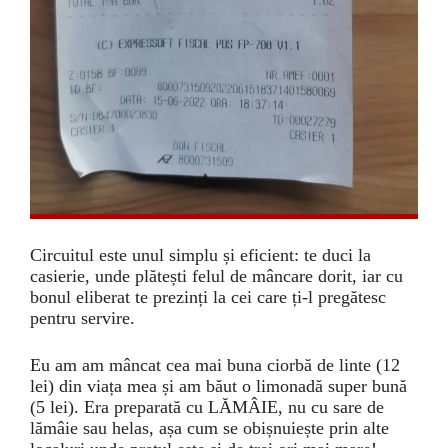
Circuitul este unul simplu și eficient: te duci la
casierie, unde plătești felul de mâncare dorit, iar cu
bonul eliberat te prezinți la cei care ți-l pregătesc
pentru servire.
Eu am am mâncat cea mai buna ciorbă de linte (12
lei) din viața mea și am băut o limonadă super bună
(5 lei). Era preparată cu LĂMÂIE, nu cu sare de
lămâie sau helas, așa cum se obișnuiește prin alte