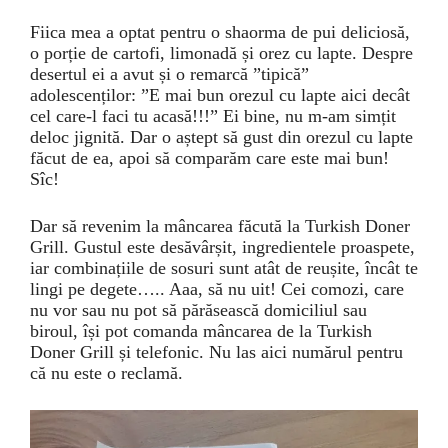
Fiica mea a optat pentru o shaorma de pui deliciosă,
o porție de cartofi, limonadă și orez cu lapte. Despre
desertul ei a avut și o remarcă ”tipică”
adolescenților: ”E mai bun orezul cu lapte aici decât
cel care-l faci tu acasă!!!” Ei bine, nu m-am simțit
deloc jignită. Dar o aștept să gust din orezul cu lapte
făcut de ea, apoi să comparăm care este mai bun!
Sîc!
Dar să revenim la mâncarea făcută la Turkish Doner
Grill. Gustul este desăvârșit, ingredientele proaspete,
iar combinațiile de sosuri sunt atât de reușite, încât te
lingi pe degete….. Aaa, să nu uit! Cei comozi, care
nu vor sau nu pot să părăsească domiciliul sau
biroul, își pot comanda mâncarea de la Turkish
Doner Grill și telefonic. Nu las aici numărul pentru
că nu este o reclamă.