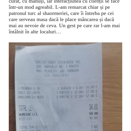
curat, cu mănuși, iar interacțiunea cu clienții se face
într-un mod agreabil. L-am remarcat chiar și pe
patronul turc al shaormeriei, care îi întreba pe cei
care serveau masa dacă le place mâncarea și dacă
mai au nevoie de ceva. Un gest pe care rar l-am mai
întâlnit în alte localuri…