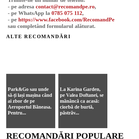
- pe adresa
contact@recomandpe.ro
,
- pe WhatsApp la
0785 075 112
,
- pe
https://www.facebook.com/RecomandPe
sau completând formularul alăturat.
ALTE RECOMANDĂRI
Park&Go sau unde
La Karina Garden,
să-ți lași mașina când
pe Valea Doftanei, se
ai zbor de pe
mănâncă ca acasă:
Aeroportul Băneasa.
ciorbă de burtă,
Pentru...
păstrăv...
RECOMANDĂRI POPULARE