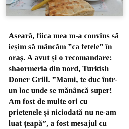
Aseară, fiica mea m-a convins să
ieșim să mâncăm ”ca fetele” în
oraș. A avut și o recomandare:
shaormeria din nord, Turkish
Doner Grill. ”Mami, te duc într-
un loc unde se mănâncă super!
Am fost de multe ori cu
prietenele și niciodată nu ne-am
luat țeapă”, a fost mesajul cu