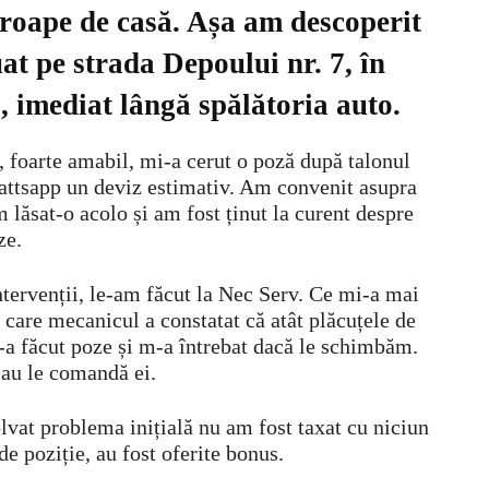
roape de casă. Așa am descoperit
uat pe strada Depoului nr. 7, în
., imediat lângă spălătoria auto.
, foarte amabil, mi-a cerut o poză după talonul
wattsapp un deviz estimativ. Am convenit asupra
 lăsat-o acolo și am fost ținut la curent despre
ze.
intervenții, le-am făcut la Nec Serv. Ce mi-a mai
 care mecanicul a constatat că atât plăcuțele de
i-a făcut poze și m-a întrebat dacă le schimbăm.
sau le comandă ei.
vat problema inițială nu am fost taxat cu niciun
e poziție, au fost oferite bonus.