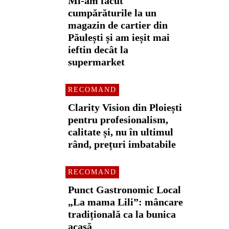
Mi-am făcut
cumpărăturile la un
magazin de cartier din
Păulești și am ieșit mai
ieftin decât la
supermarket
RECOMAND
Clarity Vision din Ploiești
pentru profesionalism,
calitate și, nu în ultimul
rând, prețuri imbatabile
RECOMAND
Punct Gastronomic Local
„La mama Lili”: mâncare
tradițională ca la bunica
acasă