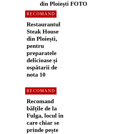
din Ploiești FOTO
RECOMAND
Restaurantul
Steak House
din Ploiești,
pentru
preparatele
delicioase și
ospătarii de
nota 10
RECOMAND
Recomand
bălțile de la
Fulga, locul în
care chiar se
prinde pește