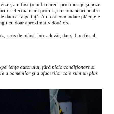
evizie, am fost ținut la curent prin mesaje și poze
cărilor efectuate am primit și recomandări pentru
de data asta pe față. Au fost comandate plăcuțele
ungit cu doar aproximativ două ore.
z, scris de mână, într-adevăr, dar și bon fiscal,
experiența autorului, fără nicio condiționare și
e a oamenilor și a afacerilor care sunt un plus