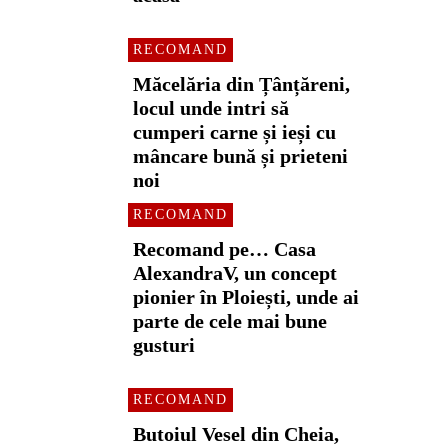
RECOMAND
Măcelăria din Țânțăreni,
locul unde intri să
cumperi carne și ieși cu
mâncare bună și prieteni
noi
RECOMAND
Recomand pe… Casa
AlexandraV, un concept
pionier în Ploiești, unde ai
parte de cele mai bune
gusturi
RECOMAND
Butoiul Vesel din Cheia,