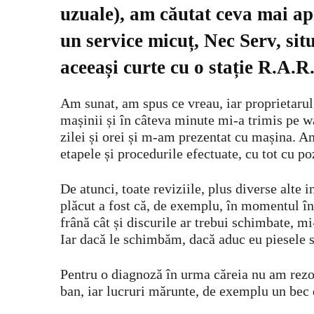
uzuale), am căutat ceva mai ap
un service micuț, Nec Serv, sit
aceeași curte cu o stație R.A.R
Am sunat, am spus ce vreau, iar proprietarul
mașinii și în câteva minute mi-a trimis pe 
zilei și orei și m-am prezentat cu mașina. Am
etapele și procedurile efectuate, cu tot cu po
De atunci, toate reviziile, plus diverse alte 
plăcut a fost că, de exemplu, în momentul în
frână cât și discurile ar trebui schimbate, m
Iar dacă le schimbăm, dacă aduc eu piesele 
Pentru o diagnoză în urma căreia nu am rezol
ban, iar lucruri mărunte, de exemplu un bec d