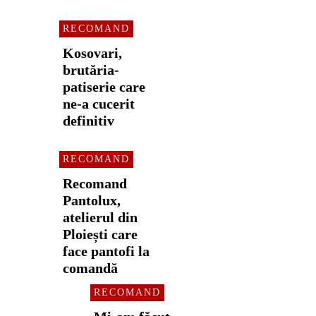
RECOMAND
Kosovari,
brutăria-
patiserie care
ne-a cucerit
definitiv
RECOMAND
Recomand
Pantolux,
atelierul din
Ploiești care
face pantofi la
comandă
RECOMAND