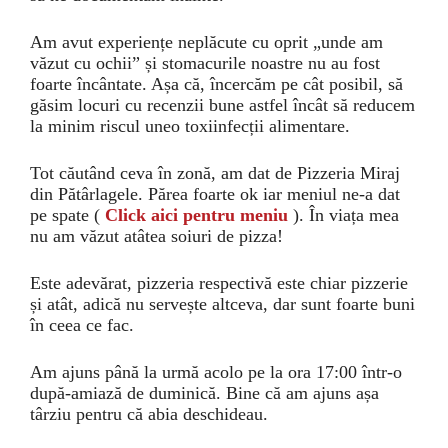
Am avut experiențe neplăcute cu oprit „unde am
văzut cu ochii” și stomacurile noastre nu au fost
foarte încântate. Așa că, încercăm pe cât posibil, să
găsim locuri cu recenzii bune astfel încât să reducem
la minim riscul uneo toxiinfecții alimentare.
Tot căutând ceva în zonă, am dat de Pizzeria Miraj
din Pătârlagele. Părea foarte ok iar meniul ne-a dat
pe spate (
Click aici pentru meniu
). În viața mea
nu am văzut atâtea soiuri de pizza!
Este adevărat, pizzeria respectivă este chiar pizzerie
și atât, adică nu servește altceva, dar sunt foarte buni
în ceea ce fac.
Am ajuns până la urmă acolo pe la ora 17:00 într-o
după-amiază de duminică. Bine că am ajuns așa
târziu pentru că abia deschideau.