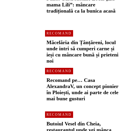
mama Lili”: mâncare
tradițională ca la bunica acasă
RECOMAND
Măcelăria din Țânțăreni, locul
unde intri să cumperi carne și
ieși cu mâncare bună și prieteni
noi
RECOMAND
Recomand pe… Casa
AlexandraV, un concept pionier
în Ploiești, unde ai parte de cele
mai bune gusturi
RECOMAND
Butoiul Vesel din Cheia,
restaurantul unde vei mânca