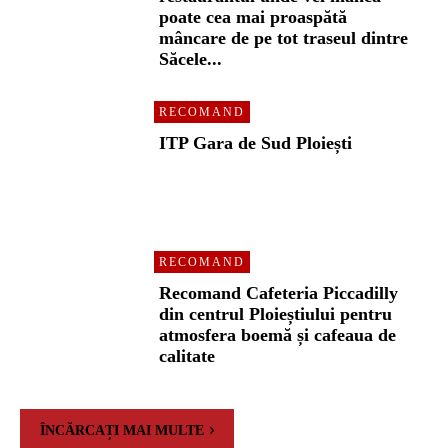
poate cea mai proaspătă
mâncare de pe tot traseul dintre
Săcele...
RECOMAND
ITP Gara de Sud Ploiești
RECOMAND
Recomand Cafeteria Piccadilly
din centrul Ploieștiului pentru
atmosfera boemă și cafeaua de
calitate
ÎNCĂRCAȚI MAI MULTE